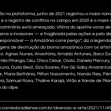
o na plataforma, junho de 2021 registrou o maior núm
 e o registro de conflitos no campo em 2020 é o maior 
atrimônio está ameaçado. Vítima do apetite voraz de gr
iros e invasores — e fragilizada pelas ações e pelo di
responsável — a Amazônia corre perigo”, diz a legenda
magens de destruição do bioma amazônico com os artis
o. Agnes Nunes, Anavitória, Arnaldo Antunes, Baco Exu
la Pitanga, Céu, Chico César, Criolo, Daniela Mercury,
una, Duda Beat, Elza Soares, Flor Gil, Gaby Amarantos,
jur, Maria Bethânia, Milton Nascimento, Nando Reis, Péric
ia, Samuel Rosa, Thaline Karajá, Vitão e Xande de Pila
 do clipe.
.correiobraziliense.com.br/diversao-e-arte/2021/11/4