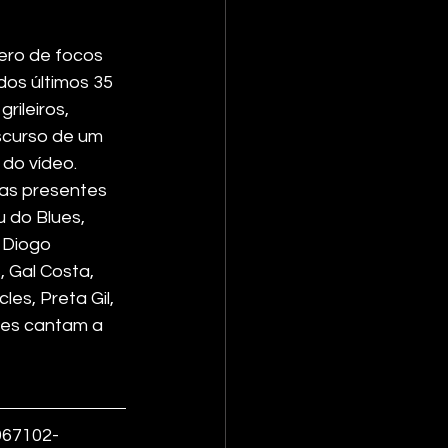
ero de focos 
dos últimos 35 
ileiros, 
scurso de um 
 do vídeo.
tas presentes 
 do Blues, 
 Diogo 
 Gal Costa, 
les, Preta Gil, 
res cantam a 
967102-