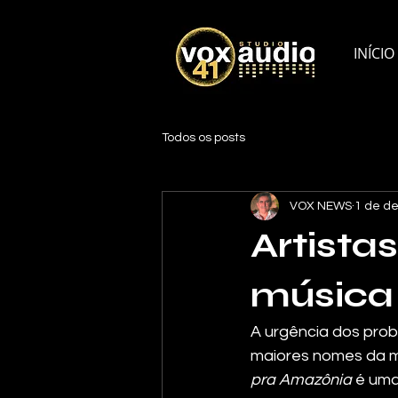
INÍCIO
Todos os posts
VOX NEWS
1 de de
Artista
música
A urgência dos prob
maiores nomes da mús
pra Amazônia
 é um