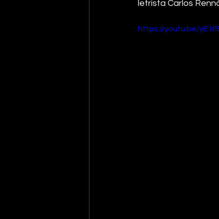
letrista Carlos Renn
https://youtu.be/yE