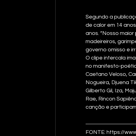
Segundo a publicaçã
de calor em 14 anos
anos. “Nosso maior p
madeireiros, garimpe
governo omisso e ir
O clipe intercala i
no manifesto-poétic
Caetano Veloso, Cami
Nogueira, Djuena Tik
Gilberto Gil, Iza, Ma
Rae, Rincon Sapiênc
canção e participam
FONTE: https://www