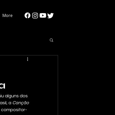
More
a
iu alguns dos 
il, a 
Canção 
 compositor-