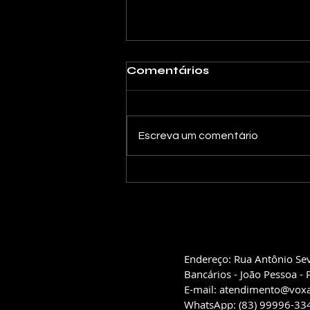
Comentários
Escreva um comentário
Conheça a VOX CAST |
O Estúdio de Podcast e
Vídeo da Vox Audio
Studio
Endereço: Rua Antônio Sev
Bancários - João Pessoa - 
E-mail:
atendimento@voxa
WhatsApp: (83) 99996-3