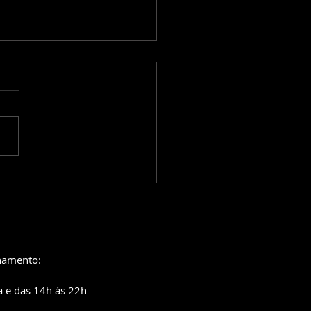
o Gilsons confirma
w em Maceió e
imenta música
destina em 2026
namento:
a e das 14h ás 22h