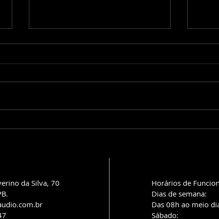
Harry Styles prepara
Tri
especial na Netflix com
sho
novo repertório em
mov
2026
nor
erino da Silva, 70
Horários de Funcio
PB.
Dias de semana:
udio.com.br
Das 08h ao meio di
347
Sábado: