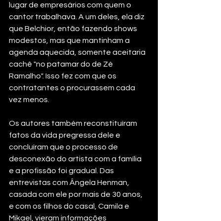
lugar de empresários com quem o 
cantor trabalhava. A um deles, ela diz 
que Belchior, então fazendo shows 
modestos, mas que mantinham a 
agenda aquecida, somente aceitaria 
cachê "no patamar do de Zé 
Ramalho". Isso fez com que os 
contratantes o procurassem cada 
vez menos.
Os autores também reconstituíram 
fatos da vida pregressa dele e 
concluíram que o processo de 
desconexão do artista com a família 
e a profissão foi gradual. Das 
entrevistas com Ângela Henman, 
casada com ele por mais de 30 anos, 
e com os filhos do casal, Camila e 
Mikael, vieram informações 