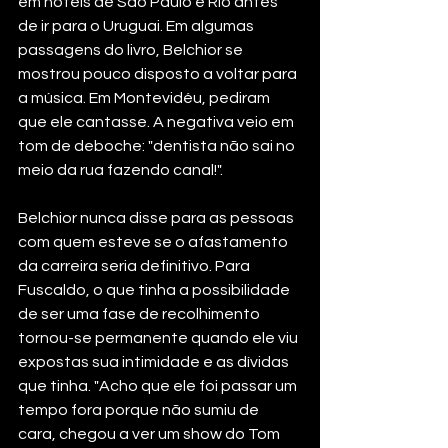
em hotéis de São Paulo e Rio antes 
de ir para o Uruguai. Em algumas 
passagens do livro, Belchior se 
mostrou pouco disposto a voltar para 
a música. Em Montevidéu, pediram 
que ele cantasse. A negativa veio em 
tom de deboche: "dentista não sai no 
meio da rua fazendo canal!".
Belchior nunca disse para as pessoas 
com quem esteve se o afastamento 
da carreira seria definitivo. Para 
Fuscaldo, o que tinha a possibilidade 
de ser uma fase de recolhimento 
tornou-se permanente quando ele viu 
expostas sua intimidade e as dívidas 
que tinha. "Acho que ele foi passar um 
tempo fora porque não sumiu de 
cara, chegou a ver um show do Tom 