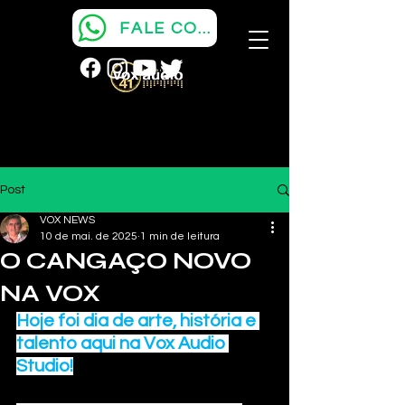
FALE COM A VOX
Post
VOX NEWS
10 de mai. de 2025
1 min de leitura
O CANGAÇO NOVO
NA VOX
Hoje foi dia de arte, história e 
talento aqui na Vox Audio 
Studio!