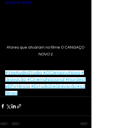
feature=share
Atores que atuaram no filme O CANGAÇO 
NOVO 2
#VoxAudioStudio
#OCangaçoNovo
#
Gravação
#CinemaNacional
#Nordest
eÉPotência
#EstúdioDeGravação
#o2
filmes