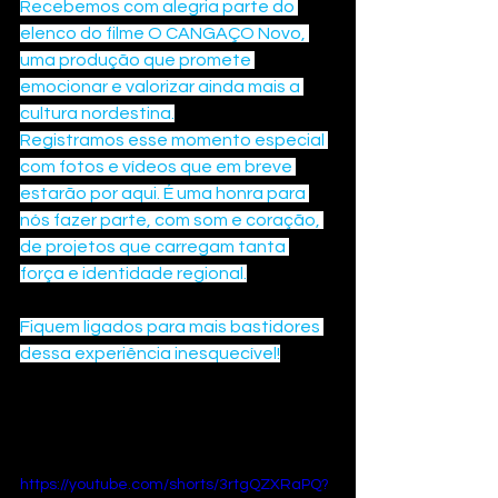
Recebemos com alegria parte do 
elenco do filme O CANGAÇO Novo, 
uma produção que promete 
emocionar e valorizar ainda mais a 
cultura nordestina.
Registramos esse momento especial 
com fotos e vídeos que em breve 
estarão por aqui. É uma honra para 
nós fazer parte, com som e coração, 
de projetos que carregam tanta 
força e identidade regional.
Fiquem ligados para mais bastidores 
dessa experiência inesquecível!
https://youtube.com/shorts/3rtgQZXRaPQ?