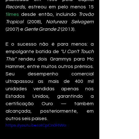
Records, 
estreou em pelo menos 15 
filmes
 desde então, incluindo 
Trovão 
Tropical
 (2008), 
Natureza Selvagem
(2007) e 
Gente Grande 2 
(2013).
E o sucesso não é para menos: a 
empolgante batida de 
"U Can’t Touch 
This"
 rendeu dois Grammys para Mc 
Hammer, entre muitos outros prêmios. 
Seu desempenho comercial 
ultrapassou as mais de 400 mil 
unidades vendidas apenas nos 
Estados Unidos, garantindo a 
certificação Ouro — também 
alcançada, posteriormente, em 
outros seis países.
https://youtu.be/otCpCn0l4Wo