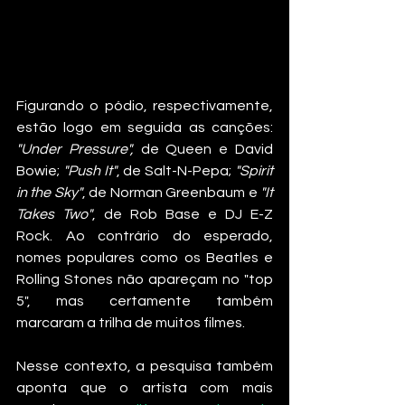
Figurando o pódio, respectivamente, 
estão logo em seguida as canções: 
"Under Pressure", 
de Queen e David 
Bowie; 
"Push It"
, de Salt-N-Pepa; 
"Spirit 
in the Sky"
, de Norman Greenbaum e 
"It 
Takes Two"
, de Rob Base e DJ E-Z 
Rock. Ao contrário do esperado, 
nomes populares como os Beatles e 
Rolling Stones não apareçam no "top 
5", mas certamente também 
marcaram a trilha de muitos filmes.
Nesse contexto, a pesquisa também 
aponta que o artista com mais 