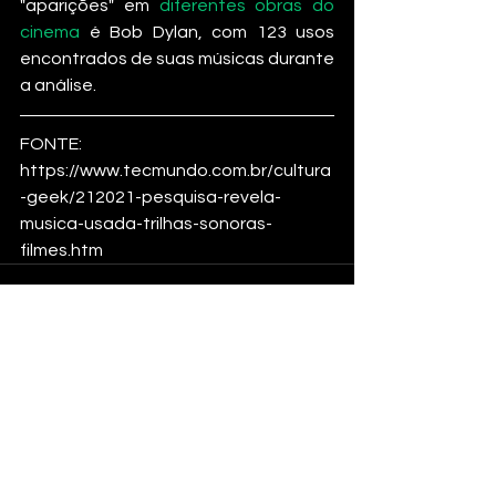
"aparições" em 
diferentes obras do 
cinema
 é Bob Dylan, com 123 usos 
encontrados de suas músicas durante 
a análise.
FONTE: 
https://www.tecmundo.com.br/cultura
-geek/212021-pesquisa-revela-
musica-usada-trilhas-sonoras-
filmes.htm
Ver tudo
Posts recentes