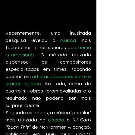
Recentemente, uma inusitada 
pesquisa revelou a 
música
 mais 
tocada nas trilhas sonoras do 
cinema 
internacional
. O método utilizado 
dispensou os compositores 
especializados em filmes, focando 
apenas em 
artistas populares entre o 
grande público
. Ao todo, cerca de 
quatro mil obras foram avaliadas e o 
resultado não poderia ser mais 
surpreendente.
Segundo os dados, a música "popular" 
mais utilizada no 
cinema
 é 
"U Can’t 
Touch This", 
de Mc Hammer. A canção, 
publicada em 1990 pela 
Capitol 